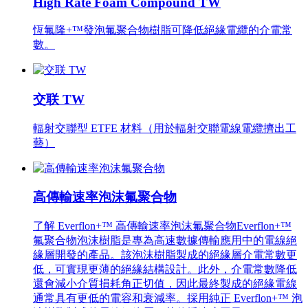
High Rate Foam Compound TW
恆氟隆+™發泡氟聚合物樹脂可降低絕緣電纜的介電常
數。
交联 TW
輻射交聯型 ETFE 材料（用於輻射交聯電線電纜擠出工
藝）
高傳輸速率泡沫氟聚合物
了解 Everflon+™ 高傳輸速率泡沫氟聚合物Everflon+™
氟聚合物泡沫樹脂是專為高速數據傳輸應用中的電線絕
緣層開發的產品。該泡沫樹脂製成的絕緣層介電常數更
低，可實現更薄的絕緣結構設計。此外，介電常數降低
還會減小介質損耗角正切值，因此最終製成的絕緣電線
通常具有更低的電容和衰減率。採用純正 Everflon+™ 泡