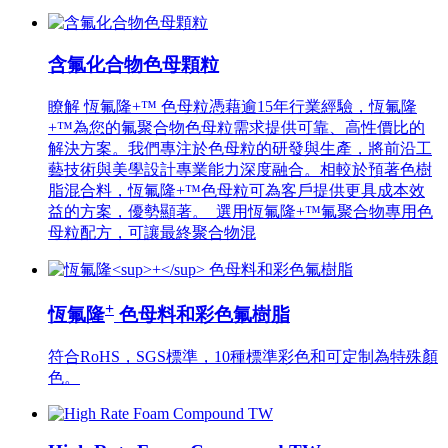
含氟化合物色母顆粒
瞭解 恆氟隆+™ 色母粒憑藉逾15年行業經驗，恆氟隆
+™為您的氟聚合物色母粒需求提供可靠、高性價比的
解決方案。我們專注於色母粒的研發與生產，將前沿工
藝技術與美學設計專業能力深度融合。相較於預著色樹
脂混合料，恆氟隆+™色母粒可為客戶提供更具成本效
益的方案，優勢顯著。 選用恆氟隆+™氟聚合物專用色
母粒配方，可讓最終聚合物混
+
恆氟隆
色母料和彩色氟樹脂
符合RoHS，SGS標準，10種標準彩色和可定制為特殊顏
色。